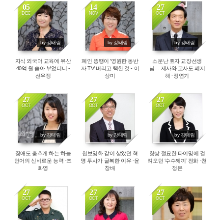
05
14
27
DEC
NOV
OCT
6077
4398
4468
by 강태림
by 강태림
by 강태림
자식 외국어 교육에 유산
폐인 뚱땡이 '영원한 동반
소문난 효자 교장선생
40억 원 쏟아 부었더니 -
자 TV' 버리고 택한 것 - 이
님… 제사와 고사도 폐지
선우정
상미
해 -정연기
27
27
27
OCT
OCT
OCT
4799
4161
6760
by 강태림
by 강태림
by 강태림
장애도 춤추게 하는 하늘
첩보영화 같이 살았던 혁
항상 절묘한 타이밍에 걸
언어의 신비로운 능력 -조
명 투사가 굴복한 이유 -윤
려오던 ‘수수께끼’ 전화 -천
화영
창배
정은
27
27
27
OCT
OCT
OCT
4856
4941
3853