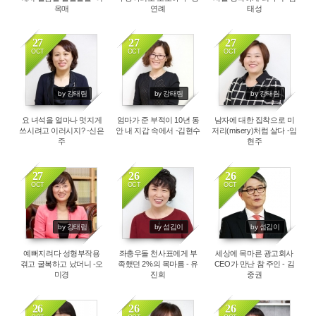
옥매
연례
태성
27
27
27
OCT
OCT
OCT
2383
5060
5353
by 강태림
by 강태림
by 강태림
요 녀석을 얼마나 멋지게
엄마가 준 부적이 10년 동
남자에 대한 집착으로 미
쓰시려고 이러시지? -신은
안 내 지갑 속에서 -김현수
저리(misery)처럼 살다 -임
주
현주
27
26
26
OCT
OCT
OCT
4315
3581
3979
by 강태림
by 섬김이
by 섬김이
예뻐지려다 성형부작용
좌충우돌 천사표에게 부
세상에 목마른 광고회사
겪고 굴복하고 났더니 -오
족했던 2%의 목마름 - 유
CEO가 만난 참 주인 - 김
미경
진희
중권
26
26
26