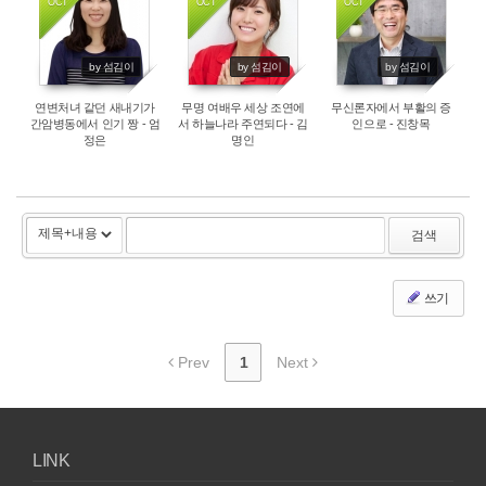
OCT
OCT
OCT
3819
5157
4025
by 섬김이
by 섬김이
by 섬김이
연변처녀 같던 새내기가
무명 여배우 세상 조연에
무신론자에서 부활의 증
간암병동에서 인기 짱 - 엄
서 하늘나라 주연되다 - 김
인으로 - 진창목
정은
명인
검색
쓰기
Prev
1
Next
LINK