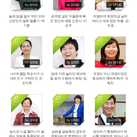
by 강태림
by 강태림
by 강태림
술에 밥을 말아 먹던 모태
공주병 같은 우울증에 빠
히말라야 희망적금 날려
신앙인의 술독 탈출기 -박
진 정신과 병동 간호사 -이
버리고 새로 잡은 밧줄 -김
기훈
은주
우경
27
27
27
OCT
OCT
OCT
4545
4116
4783
by 강태림
by 강태림
by 강태림
나이트클럽 죽순이가 신
밤에 가위 눌리던 헤비메
우정이 아닌 애정이었던
내린 친구 구하려 간 곳 -
탈 음악 수렁에서 해방 -임
동성애의 쾌락에 빠져 -오
조지현
국진
혜진
27
27
27
OCT
OCT
OCT
3240
4036
2509
by 강태림
by 강태림
by 강태림
농사꾼 시골 할머니가 밭
남편을 달달볶던 공포의
받아쓰기 빵점짜리가 박
에서 말씀을 줄줄달달 -이
주둥아리로 뽀뽀하다 -양
사를 양육하게 되다니 -김