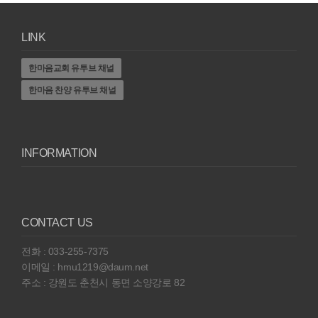
LINK
한마음교회 유투브 채널
한마음 찬양 유투브 채널
INFORMATION
CONTACT US
전화 : 033-255-7375
이메일 : hmu1219@daum.net
주소 : 강원도 춘천시 동면 소양강로 82