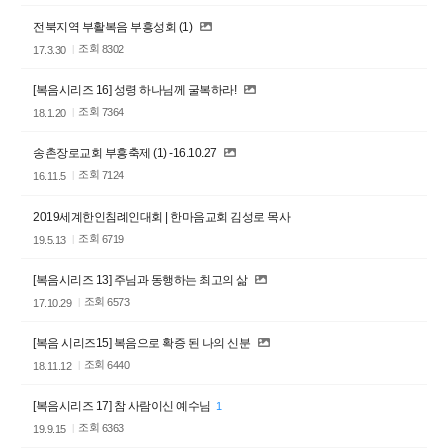
전북지역 부활복음 부흥성회 (1)
조회
8302
17.3.30
[복음시리즈 16] 성령 하나님께 굴복하라!
조회
7364
18.1.20
송촌장로교회 부흥축제 (1) -16.10.27
조회
7124
16.11.5
2019세계한인침례인대회 | 한마음교회 김성로 목사
조회
6719
19.5.13
[복음시리즈 13] 주님과 동행하는 최고의 삶
조회
6573
17.10.29
[복음 시리즈15] 복음으로 확증 된 나의 신분
조회
6440
18.11.12
[복음시리즈 17] 참 사람이신 예수님
1
조회
6363
19.9.15