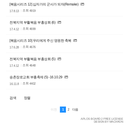
[복음시리즈 12] 십자가의 군사가 되자(Remake)
조회
4919
17.8.13
전북지역 부활복음 부흥성회 (6)
조회
4699
17.4.12
[복음시리즈 10] 우리에게 주신 영원한 축복
조회
4676
17.6.28
전북지역 부활복음 부흥성회 (5)
조회
4648
17.4.12
송촌장로교회 부흥축제 (5) -16.10.29
조회
4402
16.11.8
검색
정렬
1
2
이전
다음
APLOS BOARD 2 FREE LICENSE
DESIGN BY MACARON