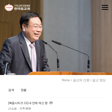
Home
설교와 간증
설교 영상
검색
정렬
[복음시리즈 11] 내 안에 계신 분
조회
8936
17.6.28