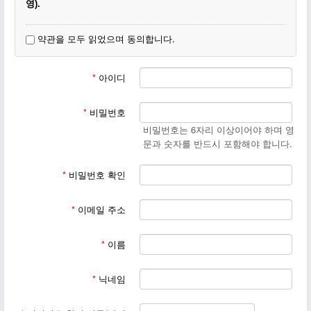
영).
3. 동일한 닉네임이 있을 경우(동명이인) 이름 뒷부분에 숫자, 지
약관을 모두 읽었으며 동의합니다.
명, 이모티콘 등을 달아주세요.
4. 회원가입이 끝나면
작은교회 일꾼에게 꼭 등업신청을 부탁하
*
아이디
십시요.
*
비밀번호
비밀번호는 6자리 이상이어야 하며 영
문과 숫자를 반드시 포함해야 합니다.
*
비밀번호 확인
*
이메일 주소
*
이름
*
닉네임