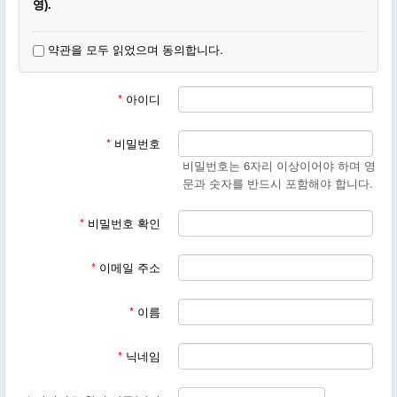
영).
3. 동일한 닉네임이 있을 경우(동명이인) 이름 뒷부분에 숫자, 지
약관을 모두 읽었으며 동의합니다.
명, 이모티콘 등을 달아주세요.
4. 회원가입이 끝나면
작은교회 일꾼에게 꼭 등업신청을 부탁하
*
아이디
십시요.
*
비밀번호
비밀번호는 6자리 이상이어야 하며 영
문과 숫자를 반드시 포함해야 합니다.
*
비밀번호 확인
*
이메일 주소
*
이름
*
닉네임