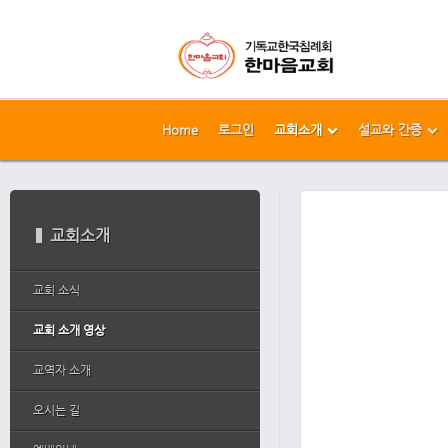
Home
로그인
교회소개
설교와 간증
메뉴 건너뛰기
본문시작
교회소개
교회 소식
교회 소개 영상
교역자 소개
오시는 길