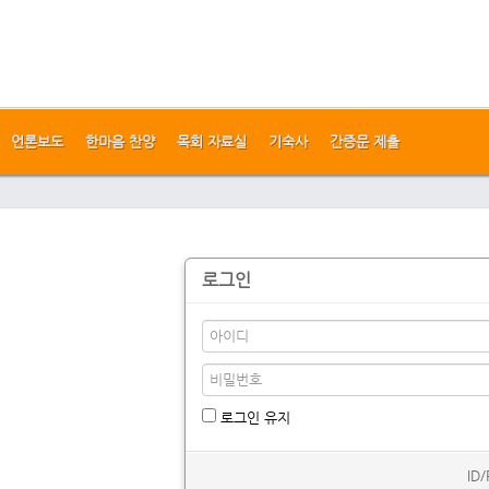
언론보도
한마음 찬양
목회 자료실
기숙사
간증문 제출
로그인
로그인 유지
ID