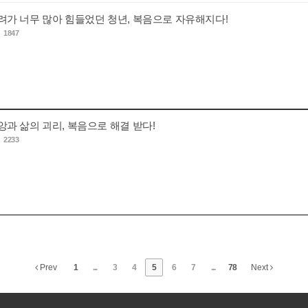
- 염려가 너무 많아 힘들었던 청년, 복음으로 자유해지다!
s
1847
 신앙과 삶의 괴리, 복음으로 해결 받다!
s
2233
Prev
1
...
3
4
5
6
7
...
78
Next