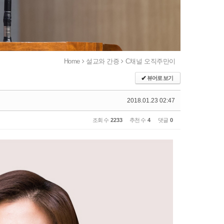
Home
설교와 간증
C채널 오직주만이
✔
뷰어로 보기
2018.01.23 02:47
조회 수
2233
추천 수
4
댓글
0