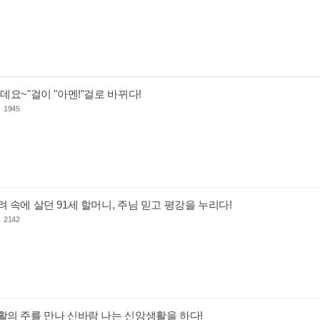
"근데요~"걸이 "아멘!"걸로 바뀌다!
s
1945
 염려 속에 살던 91세 할머니, 주님 믿고 평강을 누리다!
s
2142
- 부활의 주를 만나 신바람 나는 신앙생활을 하다!