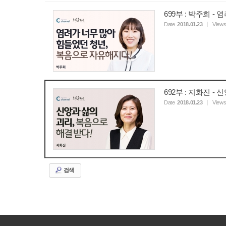
699부 : 박주희 
Date
2018.01.23
View
692부 : 지화진 -
Date
2018.01.23
View
검색