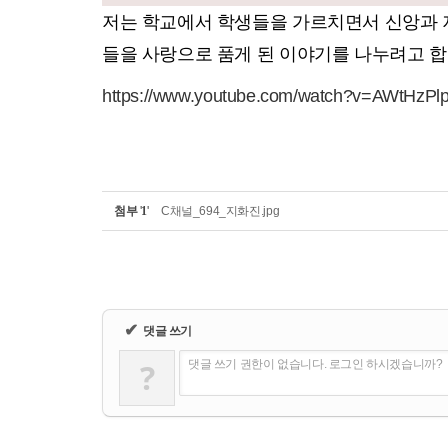
저는 학교에서 학생들을 가르치면서 신앙과 저
들을 사랑으로 품게 된 이야기를 나누려고 합
https://www.youtube.com/watch?v=AWtHzP
첨부
'
1
'
C채널_694_지화진.jpg
✔
댓글 쓰기
?
댓글 쓰기 권한이 없습니다. 로그인 하시겠습니까?