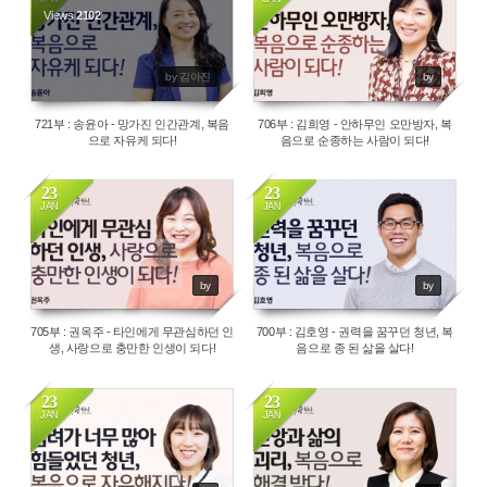
Views
2102
2005
by 김아진
by
721부 : 송윤아 - 망가진 인간관계, 복음
706부 : 김희영 - 안하무인 오만방자, 복
으로 자유케 되다!
음으로 순종하는 사람이 되다!
23
23
JAN
JAN
1782
1708
by
by
705부 : 권옥주 - 타인에게 무관심하던 인
700부 : 김호영 - 권력을 꿈꾸던 청년, 복
생, 사랑으로 충만한 인생이 되다!
음으로 종 된 삶을 살다!
23
23
JAN
JAN
1800
2196