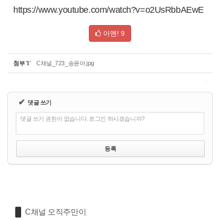
https://www.youtube.com/watch?v=o2UsRbbAEwE
아멘!
9
첨부
'
1
'
C채널_723_송윤아.jpg
✔
댓글 쓰기
댓글 쓰기 권한이 없습니다. 로그인 하시겠습니까?
C채널 오직주만이