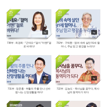
25
23
JAN
JAN
1909
2126
by
by
738부 : 최경희 - "근데요~"걸이 "아멘!"걸
732부 : 구재환 - 염려 속에 살던 91세 할
로 바뀌다!
머니, 주님 믿고 평강을 누리다!
23
23
JAN
JAN
2184
2079
by
by
731부 : 정준홍 - 부활의 주를 만나 신바
722부 : 김농도 - 목사님을 꿈꾸다, 목사
람 나는 신앙생활을 하다!
님의 동역자가 되다
23
23
2018/01/23
JAN
JAN