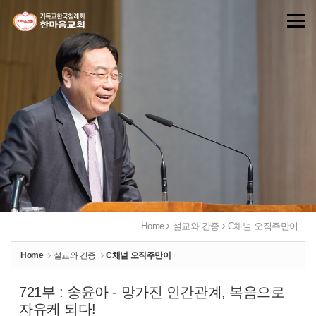
Sketchbook5, 스케치북5
Sketchbook5, 스케치북5
Home
설교와 간증
C채널 오직주만이
Home
설교와 간증
C채널 오직주만이
721부 : 송윤아 - 망가진 인간관계, 복음으로
자유케 되다!