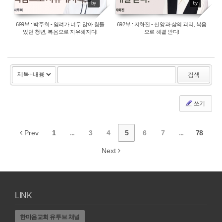
by
by
699부 : 박주희 - 염려가 너무 많아 힘들
692부 : 지화진 - 신앙과 삶의 괴리, 복음
었던 청년, 복음으로 자유해지다!
으로 해결 받다!
검색
쓰기
Prev
1
...
3
4
5
6
7
...
78
Next
LINK
한마음교회 유투브 채널