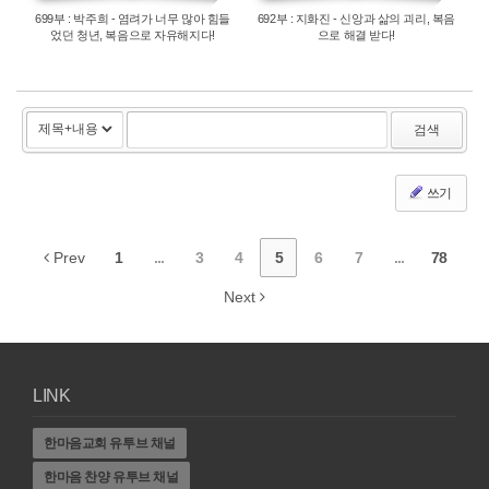
699부 : 박주희 - 염려가 너무 많아 힘들
692부 : 지화진 - 신앙과 삶의 괴리, 복음
었던 청년, 복음으로 자유해지다!
으로 해결 받다!
검색
쓰기
Prev
1
...
3
4
5
6
7
...
78
Next
LINK
한마음교회 유투브 채널
한마음 찬양 유투브 채널