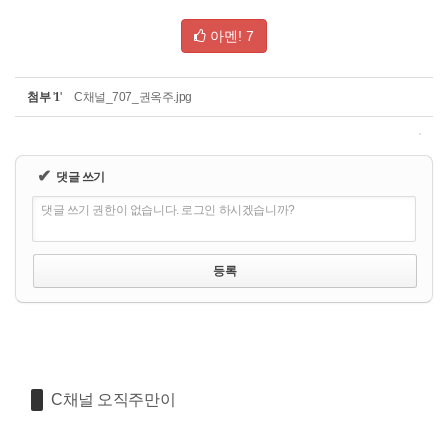
아멘!
7
첨부
'
1
'
C채널_707_권옥주.jpg
✔
댓글 쓰기
댓글 쓰기 권한이 없습니다. 로그인 하시겠습니까?
C채널 오직주만이