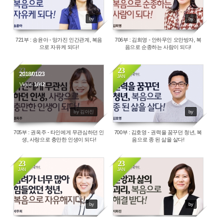
by
by
721부 : 송윤아 - 망가진 인간관계, 복음
706부 : 김희영 - 안하무인 오만방자, 복
으로 자유케 되다!
음으로 순종하는 사람이 되다!
23
23
2018/01/23
JAN
JAN
Views
1842
1756
by 김아진
by
705부 : 권옥주 - 타인에게 무관심하던 인
700부 : 김호영 - 권력을 꿈꾸던 청년, 복
생, 사랑으로 충만한 인생이 되다!
음으로 종 된 삶을 살다!
23
23
JAN
JAN
1847
2233
by
by