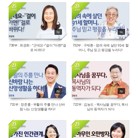
25
23
JAN
JAN
1945
2142
by
by
738부 : 최경희 - "근데요~"걸이 "아멘!"걸
732부 : 구재환 - 염려 속에 살던 91세 할
로 바뀌다!
머니, 주님 믿고 평강을 누리다!
23
23
JAN
JAN
2199
2128
by
by
731부 : 정준홍 - 부활의 주를 만나 신바
722부 : 김농도 - 목사님을 꿈꾸다, 목사
람 나는 신앙생활을 하다!
님의 동역자가 되다
23
23
JAN
JAN
2135
2040