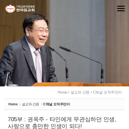
Sketchbook5, 스케치북5
Sketchbook5, 스케치북5
Home
설교와 간증
C채널 오직주만이
Home
설교와 간증
C채널 오직주만이
705부 : 권옥주 - 타인에게 무관심하던 인생,
사랑으로 충만한 인생이 되다!