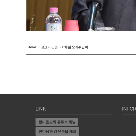
Home
설교와 간증
C채널 오직주만이
LINK
INFO
한마음교회 유투브 채널
한마음 찬양 유투브 채널