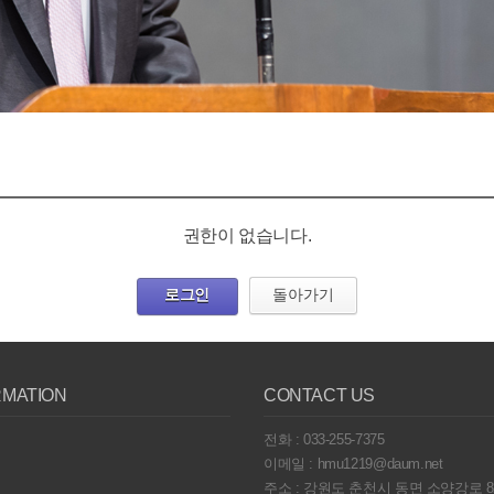
권한이 없습니다.
로그인
돌아가기
RMATION
CONTACT US
전화 : 033-255-7375
이메일 : hmu1219@daum.net
주소 : 강원도 춘천시 동면 소양강로 8