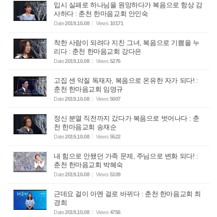
입시 실패로 하나님을 원망하다가 복음으로 항상 감
사하다 : 춘천 한마음교회 안인숙
Date
2019.10.08
Views
10171
착한 사람이 되려다 지친 그녀, 복음으로 기쁨을 누
리다 : 춘천 한마음교회 강다은
Date
2019.10.08
Views
5276
고집 센 악질 독재자, 복음으로 온유한 자가 되다! :
춘천 한마음교회 임영규
Date
2019.10.08
Views
5007
정신 분열 직전까지 갔다가 복음으로 벗어나다 : 춘
천 한마음교회 송재순
Date
2019.10.08
Views
5522
내 힘으로 안됐던 가족 문제, 주님으로 변화 되다! :
춘천 한마음교회 박혜숙
Date
2019.10.08
Views
5109
근데요 걸이 아멘 걸로 바뀌다 : 춘천 한마음교회 최
경희
Date
2019.10.08
Views
4756