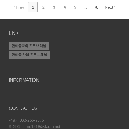
Prev
1
2
3
4
5
...
78
Next
LINK
한마음교회 유투브 채널
한마음 찬양 유투브 채널
INFORMATION
CONTACT US
전화 : 033-255-7375
이메일 : hmu1219@daum.net