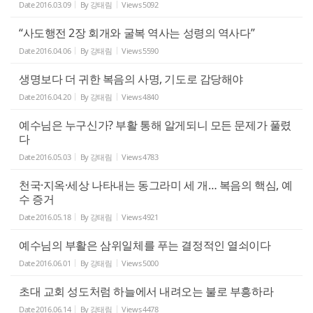
Date
2016.03.09
By
강태림
Views
5092
“사도행전 2장 회개와 굴복 역사는 성령의 역사다”
Date
2016.04.06
By
강태림
Views
5590
생명보다 더 귀한 복음의 사명, 기도로 감당해야
Date
2016.04.20
By
강태림
Views
4840
예수님은 누구신가? 부활 통해 알게되니 모든 문제가 풀렸
다
Date
2016.05.03
By
강태림
Views
4783
천국·지옥·세상 나타내는 동그라미 세 개… 복음의 핵심, 예
수 증거
Date
2016.05.18
By
강태림
Views
4921
예수님의 부활은 삼위일체를 푸는 결정적인 열쇠이다
Date
2016.06.01
By
강태림
Views
5000
초대 교회 성도처럼 하늘에서 내려오는 불로 부흥하라
Date
2016.06.14
By
강태림
Views
4478