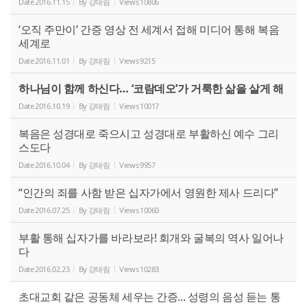
Date
2016.11.15
By
강태림
Views
10806
‘오직 주만이’ 간증 영상 전 세계서 접해 미디어 통해 복음
세계로
Date
2016.11.01
By
강태림
Views
9215
하나님이 함께 하신다… ‘코람데오’가 거룩한 삶을 살게 해
Date
2016.10.19
By
강태림
Views
10017
복음은 성경대로 죽으시고 성경대로 부활하신 예수 그리
스도다
Date
2016.10.04
By
강태림
Views
9957
“인간의 죄를 사함 받은 십자가에서 영원한 제사 드리다”
Date
2016.07.25
By
강태림
Views
10060
부활 통해 십자가를 바라보라! 회개와 굴복의 역사 일어나
다
Date
2016.02.23
By
강태림
Views
10283
초대교회 같은 공동체 세우는 간증... 성령의 음성 듣는 통