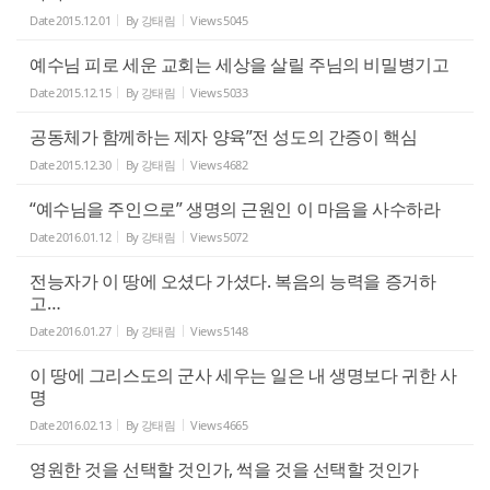
Date
2015.12.01
By
강태림
Views
5045
예수님 피로 세운 교회는 세상을 살릴 주님의 비밀병기고
Date
2015.12.15
By
강태림
Views
5033
공동체가 함께하는 제자 양육”전 성도의 간증이 핵심
Date
2015.12.30
By
강태림
Views
4682
“예수님을 주인으로” 생명의 근원인 이 마음을 사수하라
Date
2016.01.12
By
강태림
Views
5072
전능자가 이 땅에 오셨다 가셨다. 복음의 능력을 증거하
고…
Date
2016.01.27
By
강태림
Views
5148
이 땅에 그리스도의 군사 세우는 일은 내 생명보다 귀한 사
명
Date
2016.02.13
By
강태림
Views
4665
영원한 것을 선택할 것인가, 썩을 것을 선택할 것인가