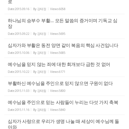
로
Date
2015.09.16
By
강태정
Views
6058
하나님의 승부수 부활… 모든 말씀의 증거이며 기독교 심
장
Date
2015.09.22
By
강태정
Views
5695
십자가와 부활은 동전 양면 같이 복음의 핵심 사건입니다
Date
2015.10.06
By
강태정
Views
5685
예수님을 믿지 않는 죄에 대한 회개보다 급한 것 없어
Date
2015.10.22
By
강태정
Views
6171
부활하신 예수님을 주인으로 믿지 않으면 구원이 없다
Date
2015.11.03
By
강태림
Views
5800
예수님을 주인으로 믿는 사람들이 누리는 다섯 가지 축복
Date
2015.11.16
By
강태림
Views
5840
십자가 사랑으로 우리가 생명 나눌 때 세상이 예수님께 돌
아와