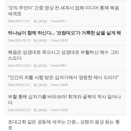
‘오직 주만이’ 간증 영상 전 세계서 접해 미디어 통해 복음
세계로
Date
2016.11.01
By
강태림
Views
9211
하나님이 함께 하신다… ‘코람데오’가 거룩한 삶을 살게 해
Date
2016.10.19
By
강태림
Views
10014
복음은 성경대로 죽으시고 성경대로 부활하신 예수 그리
스도다
Date
2016.10.04
By
강태림
Views
9955
“인간의 죄를 사함 받은 십자가에서 영원한 제사 드리다”
Date
2016.07.25
By
강태림
Views
10058
부활 통해 십자가를 바라보라! 회개와 굴복의 역사 일어나
다
Date
2016.02.23
By
강태림
Views
10282
초대교회 같은 공동체 세우는 간증... 성령의 음성 듣는 통
로