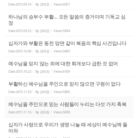
Date
2015.09.16
By
강태정
Views
6057
하나님의 승부수 부활… 모든 말씀의 증거이며 기독교 심
장
Date
2015.09.22
By
강태정
Views
5694
십자가와 부활은 동전 양면 같이 복음의 핵심 사건입니다
Date
2015.10.06
By
강태정
Views
5683
예수님을 믿지 않는 죄에 대한 회개보다 급한 것 없어
Date
2015.10.22
By
강태정
Views
6169
부활하신 예수님을 주인으로 믿지 않으면 구원이 없다
Date
2015.11.03
By
강태림
Views
5800
예수님을 주인으로 믿는 사람들이 누리는 다섯 가지 축복
Date
2015.11.16
By
강태림
Views
5839
십자가 사랑으로 우리가 생명 나눌 때 세상이 예수님께 돌
아와