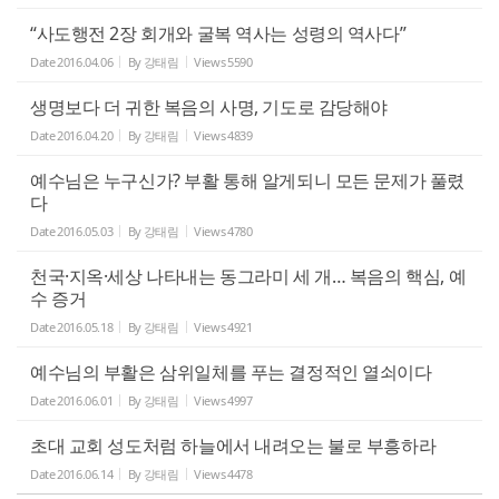
“사도행전 2장 회개와 굴복 역사는 성령의 역사다”
Date
2016.04.06
By
강태림
Views
5590
생명보다 더 귀한 복음의 사명, 기도로 감당해야
Date
2016.04.20
By
강태림
Views
4839
예수님은 누구신가? 부활 통해 알게되니 모든 문제가 풀렸
다
Date
2016.05.03
By
강태림
Views
4780
천국·지옥·세상 나타내는 동그라미 세 개… 복음의 핵심, 예
수 증거
Date
2016.05.18
By
강태림
Views
4921
예수님의 부활은 삼위일체를 푸는 결정적인 열쇠이다
Date
2016.06.01
By
강태림
Views
4997
초대 교회 성도처럼 하늘에서 내려오는 불로 부흥하라
Date
2016.06.14
By
강태림
Views
4478