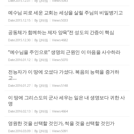
Date
2015.12.01
By
강태림
Views
5043
예수님 피로 세운 교회는 세상을 살릴 주님의 비밀병기고
Date
2015.12.15
By
강태림
Views
5033
공동체가 함께하는 제자 양육”전 성도의 간증이 핵심
Date
2015.12.30
By
강태림
Views
4682
“예수님을 주인으로” 생명의 근원인 이 마음을 사수하라
Date
2016.01.12
By
강태림
Views
5070
전능자가 이 땅에 오셨다 가셨다. 복음의 능력을 증거하
고…
Date
2016.01.27
By
강태림
Views
5148
이 땅에 그리스도의 군사 세우는 일은 내 생명보다 귀한 사
명
Date
2016.02.13
By
강태림
Views
4664
영원한 것을 선택할 것인가, 썩을 것을 선택할 것인가
Date
2016.03.09
By
강태림
Views
5091