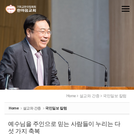
Sketchbook5, 스케치북5
Sketchbook5, 스케치북5
Home
설교와 간증
국민일보 칼럼
Home
설교와 간증
국민일보 칼럼
예수님을 주인으로 믿는 사람들이 누리는 다
섯 가지 축복