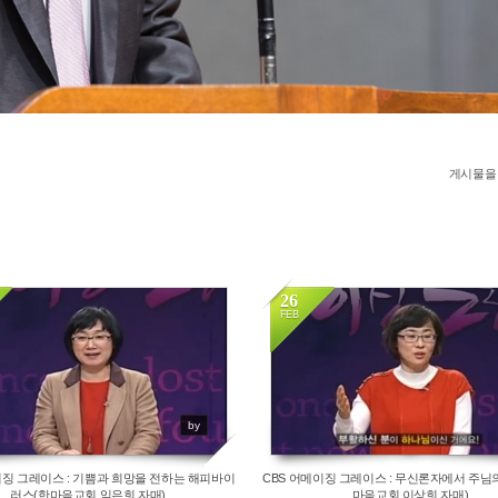
게시물을
26
FEB
13264
14917
by
이징 그레이스 : 기쁨과 희망을 전하는 해피바이
CBS 어메이징 그레이스 : 무신론자에서 주님
러스(한마음교회 임은희 자매)
마음교회 이상희 자매)