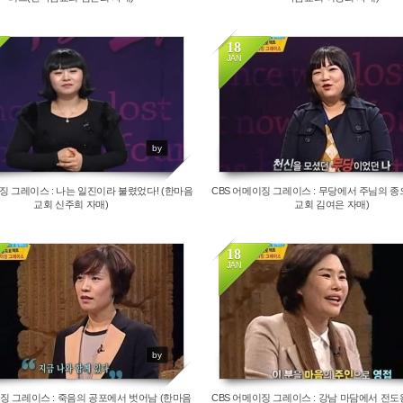
18
JAN
11876
18134
by
징 그레이스 : 나는 일진이라 불렸었다! (한마음
CBS 어메이징 그레이스 : 무당에서 주님의 종
교회 신주희 자매)
교회 김여은 자매)
18
JAN
14706
13848
by
이징 그레이스 : 죽음의 공포에서 벗어남 (한마음
CBS 어메이징 그레이스 : 강남 마담에서 전도