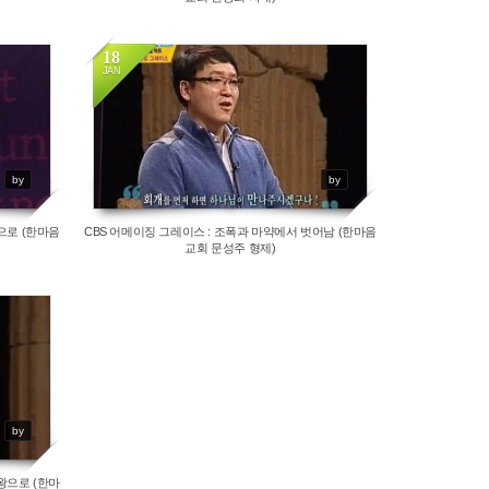
18
JAN
13015
by
by
으로 (한마음
CBS 어메이징 그레이스 : 조폭과 마약에서 벗어남 (한마음
교회 문성주 형제)
by
왕으로 (한마