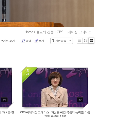
Home
설교와 간증
CBS 어메이징 그레이스
T
 뷰어로 보기
검색
쓰기
기본글꼴
Li
Zi
G
st
n
al
e
le
r
y
26
FEB
12291
by
by
의 자녀로(한
CBS 어메이징 그레이스 : 자살을 이긴 복음의 능력(한마음
교회 권용희 자매)