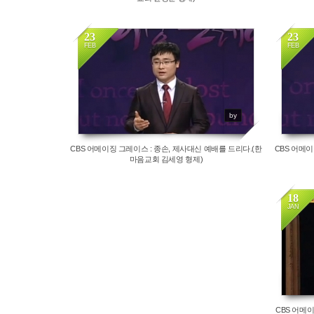
23
23
FEB
FEB
11637
by
CBS 어메이징 그레이스 : 종손, 제사대신 예배를 드리다.(한
CBS 어메이
마음교회 김세영 형제)
18
JAN
CBS 어메