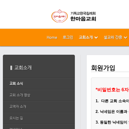
Home
로그인
교회소개
설교와 간증
메뉴 건너뛰기
본문시작
회원가입
교회소개
교회 소식
*
비밀번호는 6자
교회 소개 영상
1.
다른 교회 소속
교역자 소개
2.
닉네임은 이름과
오시는 길
3. 동일한 닉네임이