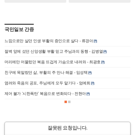
국민일보 간증
오
느낌으로만 살던 인생 부활의 증인으로 살다 - 류경아
절벽 앞에 섰던 신앙생활 부활 믿고 주님과의 동행 - 김병열
머리에만 머물렀던 복음 뜨겁게 가슴으로 내려와 - 최광호
친구에 목말랐던 삶, 부활의 주 만나 해결 - 임성택
염려와 죽음의 공포, 주님에게 모두 맡기다 - 엄예희
제어 불가 ‘시한폭탄’ 복음으로 변화되다 - 전현아
근
잘못된 요청입니다.