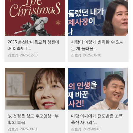
2025 춘천한마음교회 성탄예
사람이 이렇게 변화할 수 있다
배 & 축제 T...
는 게 놀라울 ...
김호영
2025-12-10
김호영
2025-10-30
故 천정은 성도 추모영상 : 부
마담 아내에게 전도받은 조폭
활의 복음
출신 사내의 '...
김호영
2025-09-11
김호영
2025-09-01