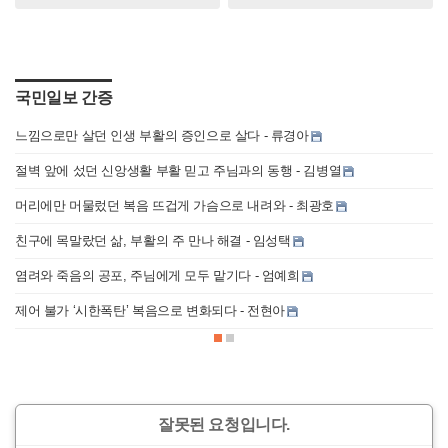
국민일보 간증
오
느낌으로만 살던 인생 부활의 증인으로 살다 - 류경아
절벽 앞에 섰던 신앙생활 부활 믿고 주님과의 동행 - 김병열
머리에만 머물렀던 복음 뜨겁게 가슴으로 내려와 - 최광호
친구에 목말랐던 삶, 부활의 주 만나 해결 - 임성택
염려와 죽음의 공포, 주님에게 모두 맡기다 - 엄예희
제어 불가 ‘시한폭탄’ 복음으로 변화되다 - 전현아
근
잘못된 요청입니다.