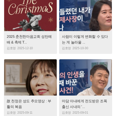
2025 춘천한마음교회 성탄예
사람이 이렇게 변화할 수 있다
배 & 축제 T...
는 게 놀라울 ...
김호영
2025-12-10
김호영
2025-10-30
故 천정은 성도 추모영상 : 부
마담 아내에게 전도받은 조폭
활의 복음
출신 사내의 '...
김호영
2025-09-11
김호영
2025-09-01