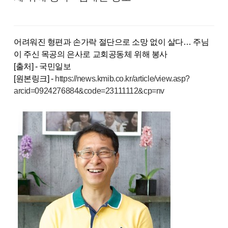
어려워진 형편과 손가락 절단으로 소망 없이 살다… 주님
이 주신 목공의 은사로 교회공동체 위해 봉사
[출처] - 국민일보
[원본링크] -
https://news.kmib.co.kr/article/view.asp?
arcid=0924276884&code=23111112&cp=nv