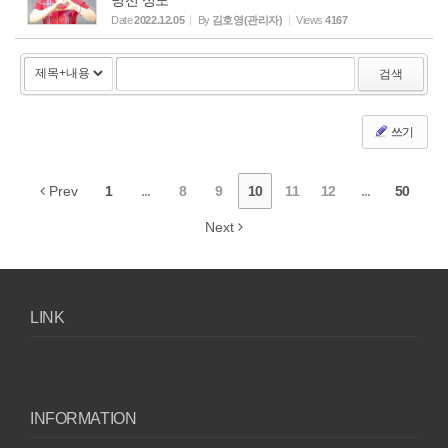
명선 성도
Date
2022.12.05
By
김호영(관리자)
Views
4167
검색
쓰기
Prev
1
...
8
9
10
11
12
...
50
Next
LINK
INFORMATION