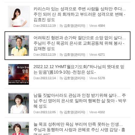
카리스마 있는 성격으로 주변 사람들 상처만 주다…
주인 되어 산 죄 회개하고 부드러운 성격으로 변해 -
김효진 성도
Date
2022.12.19
By
김호영(관리자)
Views
4584
어려워진 형편과 손가락 절단으로 소망 없이 살다…
주님이 주신 목공의 은사로 교회공동체 위해 봉사 -
김재현 성도
Date
2022.12.19
By
김호영(관리자)
Views
4271
2022.12.12 YHMT월요기도회/"하나님의 뜻대로 믿
는 믿음"(롬10:9-10)) -천정은 성도-
Date
2022.12.14
By
김호영(관리자)
Views
5178
남들 짓밟아서라도 관심과 인정 받기위해 살다… 주
님 주신 영어의 은사로 일하며 행복한 삶 찾아 - 박우
혜 성도
Date
2022.12.05
By
김호영(관리자)
Views
4102
늘 목표 성취에만 욕심 부리며 만족 못하는 인생…
주님과 동행하며 사랑과 은혜로 주신 사명 감당 - 홍