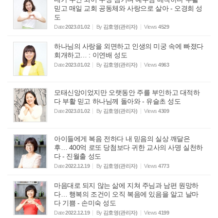
믿고 매일 교회 공동체와 사랑으로 살아 - 오경희 성
도
Date
2023.01.02
By
김호영(관리자)
Views
4529
하나님의 사랑을 외면하고 인생의 미궁 속에 빠졌다
회개하고… : 이연배 성도
Date
2023.01.02
By
김호영(관리자)
Views
4963
모태신앙이었지만 오랫동안 주를 부인하고 대적하
다 부활 믿고 하나님께 돌아와 - 유슬초 성도
Date
2023.01.02
By
김호영(관리자)
Views
4309
아이들에게 복음 전하다 내 믿음의 실상 깨달은
후… 400억 로또 당첨보다 귀한 교사의 사명 실천하
다 - 진월출 성도
Date
2022.12.19
By
김호영(관리자)
Views
4773
마음대로 되지 않는 삶에 지쳐 주님과 남편 원망하
다… 행복의 조건이 오직 복음에 있음을 알고 날마
다 기쁨 - 손미숙 성도
Date
2022.12.19
By
김호영(관리자)
Views
4199