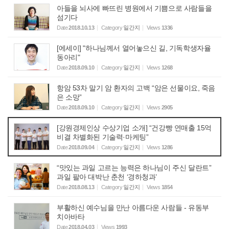
아들을 뇌사에 빠뜨린 병원에서 기쁨으로 사람들을
섬기다
Date
2018.10.13
Category
일간지
Views
1336
[에세이] "하나님께서 열어놓으신 길, 기독학생자율
동아리"
Date
2018.09.10
Category
일간지
Views
1268
항암 53차 말기 암 환자의 고백 “암은 선물이요, 죽음
은 소망”
Date
2018.09.10
Category
일간지
Views
2905
[강원경제인상 수상기업 소개] “건강빵 연매출 15억
비결 차별화된 기술력·마케팅”
Date
2018.09.04
Category
일간지
Views
1286
“맛있는 과일 고르는 능력은 하나님이 주신 달란트”
과일 팔아 대박난 춘천 ‘경하청과’
Date
2018.08.13
Category
일간지
Views
1854
부활하신 예수님을 만난 아름다운 사람들 - 유동부
치아바타
Date
2018.04.03
Views
1993