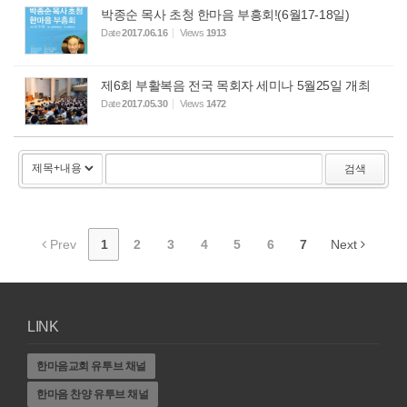
박종순 목사 초청 한마음 부흥회!(6월17-18일)
Date
2017.06.16
Views
1913
제6회 부활복음 전국 목회자 세미나 5월25일 개최
Date
2017.05.30
Views
1472
검색
Prev
1
2
3
4
5
6
7
Next
LINK
한마음교회 유투브 채널
한마음 찬양 유투브 채널