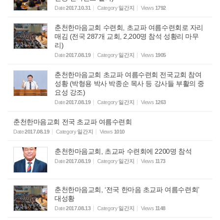
Date
2017.10.31
Category
일간지
Views
1792
춘천한마음교회 수련회, 초교파 여름수련회로 자리
매김 (전국 287개 교회, 2,200명 참석 성황리 마무
리)
Date
2017.08.19
Category
일간지
Views
1905
춘천한마음교회 초교파 여름수련회 전국교회 참여
성황 (박형용 박사 박종순 목사 등 강사들 부활의 중
요성 강조)
Date
2017.08.19
Category
일간지
Views
1263
춘천한마음교회 전국 초교파 여름수련회
Date
2017.08.19
Category
일간지
Views
1010
춘천한마음교회, 초교파 수련회에 2200명 참석
Date
2017.08.19
Category
일간지
Views
1173
춘천한마음교회, ‘전국 한마음 초교파 여름수련회’
대성황
Date
2017.08.13
Category
일간지
Views
1148