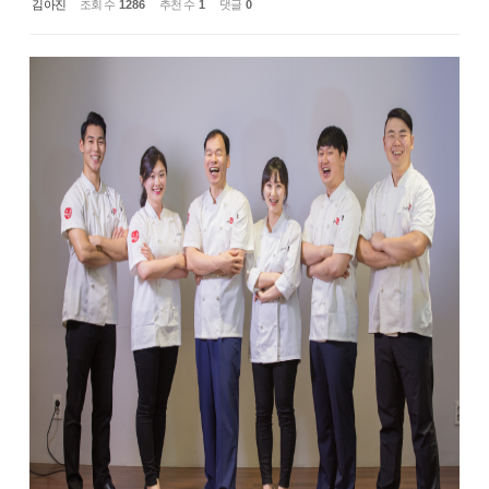
김아진
조회 수
1286
추천 수
1
댓글
0