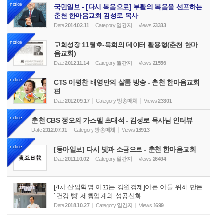
notice
국민일보 - [다시 복음으로] 부활의 복음을 선포하는
춘천 한마음교회 김성로 목사
Date
2014.02.11
Category
일간지
Views
23333
notice
교회성장 11월호-목회의 데이터 활용형(춘천 한마
음교회)
Date
2012.11.14
Category
월간지
Views
21556
notice
CTS 이평찬 배영만의 샬롬 방송 - 춘천 한마음교회
편
Date
2012.09.17
Category
방송매체
Views
23301
notice
춘천 CBS 정오의 가스펠 초대석 - 김성로 목사님 인터뷰
Date
2012.07.01
Category
방송매체
Views
18913
notice
[동아일보] 다시 빛과 소금으로 - 춘천 한마음교회
Date
2011.10.02
Category
일간지
Views
26494
[4차 산업혁명 이끄는 강원경제]아픈 아들 위해 만든
`건강 빵' 제빵업계의 성공신화
Date
2018.10.27
Category
일간지
Views
1699