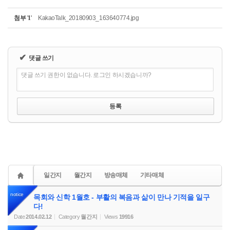
첨부
'
1
'
KakaoTalk_20180903_163640774.jpg
✔
댓글 쓰기
댓글 쓰기 권한이 없습니다. 로그인 하시겠습니까?
일간지
월간지
방송매체
기타매체
notice
목회와 신학 1월호 - 부활의 복음과 삶이 만나 기적을 일구
다!
Date
2014.02.12
Category
월간지
Views
19916