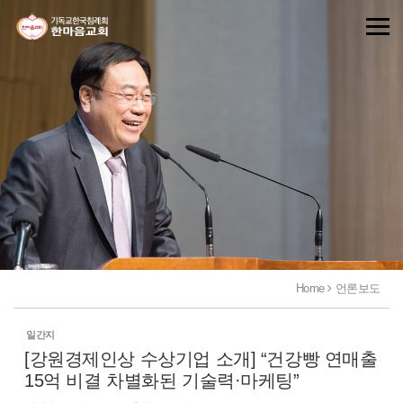
Sketchbook5, 스케치북5
Sketchbook5, 스케치북5
Home
언론보도
일간지
[강원경제인상 수상기업 소개] “건강빵 연매출
15억 비결 차별화된 기술력·마케팅”