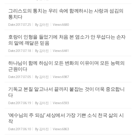
그리스도의 통치는 우리 속에 함께하시는 사랑과 섬김의
통치다
Date
2017.07.25
By
김아진
Views
6680
호랑이 인형을 들었기에 처음 본 염소가 안 무섭다는 손자
의 말에 깨달은 믿음
Date
2017.07.18
By
김아진
Views
6441
하나님이 함께 하심이 모든 변화의 이유이며 모든 능력의
근원이다
Date
2017.07.05
By
김아진
Views
6987
기독교 본질 알고나서 끝까지 붙잡는 것이 더욱 중요합니
다
Date
2017.06.19
By
김아진
Views
6593
‘예수님의 주 되심’ 세상에서 가장 기쁜 소식 천국 삶의 시
작
Date
2017.06.10
By
김아진
Views
6863