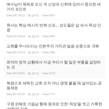
예수님이 육체로 오신 게 신앙과 신학에 있어서 중요한 세
가지 포인트
Date
2017.05.22
By
김아진
Views
8751
목사는 핵심 메시지 반복 선포… 성도들은 삶 속서 묵상·간
증
Date
2017.05.04
By
김아진
Views
6951
교회를 무너뜨리는 인본주의 가치관 말씀 순종으로 극복
Date
2017.04.19
By
김아진
Views
7802
최악의 영적 상황에서 지금 우리가 할 일은 부흥을 갈망하
는 것
Date
2017.04.05
By
김아진
Views
6719
복음으로 세워진 교회 조직 아닌 생명 붙들 때 살아있는 공
동체로
Date
2017.03.07
By
김아진
Views
7111
구원 은혜로 거듭남 통해 원죄로 인한 ‘죄성’을 씻고 거룩한
‘성화’의 길로