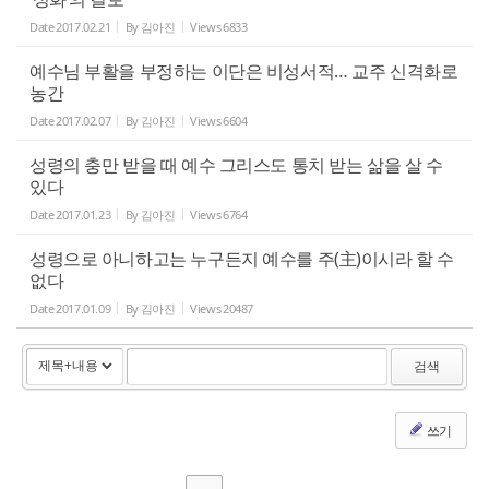
Date
2017.02.21
By
김아진
Views
6833
예수님 부활을 부정하는 이단은 비성서적… 교주 신격화로
농간
Date
2017.02.07
By
김아진
Views
6604
성령의 충만 받을 때 예수 그리스도 통치 받는 삶을 살 수
있다
Date
2017.01.23
By
김아진
Views
6764
성령으로 아니하고는 누구든지 예수를 주(主)이시라 할 수
없다
Date
2017.01.09
By
김아진
Views
20487
검색
쓰기