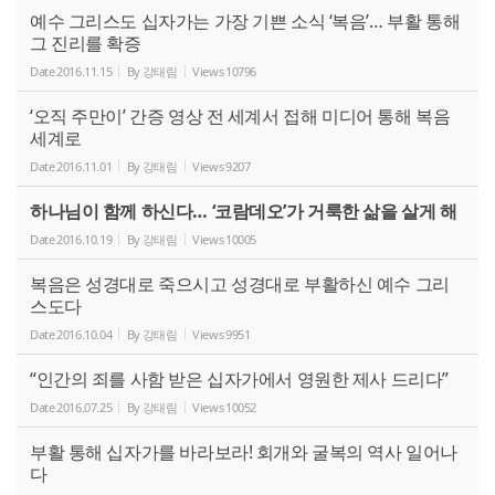
예수 그리스도 십자가는 가장 기쁜 소식 ‘복음’… 부활 통해
그 진리를 확증
Date
2016.11.15
By
강태림
Views
10796
‘오직 주만이’ 간증 영상 전 세계서 접해 미디어 통해 복음
세계로
Date
2016.11.01
By
강태림
Views
9207
하나님이 함께 하신다… ‘코람데오’가 거룩한 삶을 살게 해
Date
2016.10.19
By
강태림
Views
10005
복음은 성경대로 죽으시고 성경대로 부활하신 예수 그리
스도다
Date
2016.10.04
By
강태림
Views
9951
“인간의 죄를 사함 받은 십자가에서 영원한 제사 드리다”
Date
2016.07.25
By
강태림
Views
10052
부활 통해 십자가를 바라보라! 회개와 굴복의 역사 일어나
다