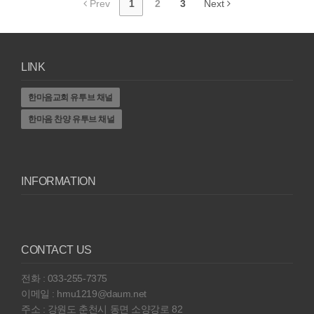
Prev
1
2
3
Next
LINK
한마음교회 유투브 채널
한마음 찬양 유투브 채널
INFORMATION
CONTACT US
전화 : 033-255-7375
이메일 : hmu1219@daum.net
주소 : 강원도 춘천시 동면 소양강로 82