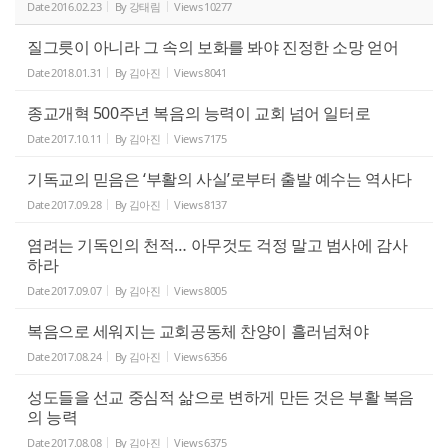
Date
2016.02.23
By
강태림
Views
10277
질그릇이 아니라 그 속의 보화를 봐야 진정한 소망 얻어
Date
2018.01.31
By
김아진
Views
8041
종교개혁 500주년 복음의 능력이 교회 넘어 일터로
Date
2017.10.11
By
김아진
Views
7175
기독교의 믿음은 ‘부활의 사실’로부터 출발 예수는 역사다
Date
2017.09.28
By
김아진
Views
8137
염려는 기독인의 천적… 아무것도 걱정 말고 범사에 감사
하라
Date
2017.09.07
By
김아진
Views
8005
복음으로 세워지는 교회공동체 찬양이 흘러넘쳐야
Date
2017.08.24
By
김아진
Views
6356
성도들을 선교 중심적 삶으로 변하게 만든 것은 부활 복음
의 능력
Date
2017.08.08
By
김아진
Views
6375